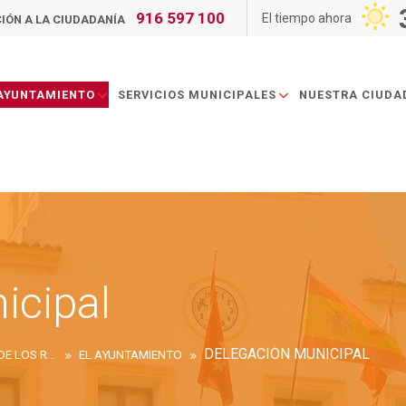
916 597 100
El tiempo ahora
IÓN A LA CIUDADANÍA
 AYUNTAMIENTO
SERVICIOS MUNICIPALES
NUESTRA CIUDA
icipal
DELEGACIÓN MUNICIPAL
AYUNTAMIENTO DE SAN SEBASTIÁN DE LOS REYES
EL AYUNTAMIENTO