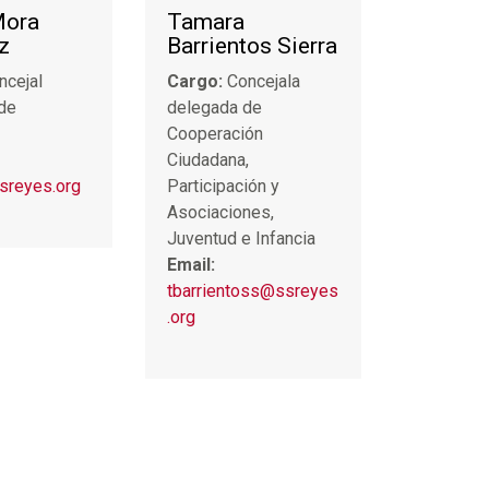
Mora
Tamara
z
Barrientos Sierra
ncejal
Cargo:
Concejala
de
delegada de
Cooperación
Ciudadana,
reyes.org
Participación y
Asociaciones,
Juventud e Infancia
Email:
tbarrientoss@ssreyes
.org