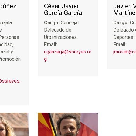
rdóñez
César Javier
Javier 
García García
Martíne
cejala
Cargo:
Concejal
Cargo:
Co
e
Delegado de
Delegado 
 Personas
Urbanizaciones.
Deportes.
cidad,
Email:
Email:
ocial y
cgarciaga@ssreyes.or
jmoram@ss
 Promoción
g
@ssreyes.