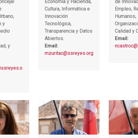
oncejal
Economía y Hacienda,
de Innovac
e
Cultura, Informática e
Empleo, R
Urbano,
Innovación
Humanos,
n y
Tecnológica,
Organizaci
edio
Transparencia y Datos
Calidad y
Abiertos.
Email:
ad, y
Email:
ncastroc@
mzuritac@ssreyes.org
ssreyes.o