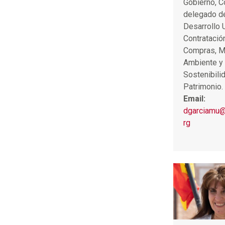
Gobierno, C
delegado d
Desarrollo 
Contratació
Compras, M
Ambiente y
Sostenibilid
Patrimonio.
Email:
dgarciamu@
rg