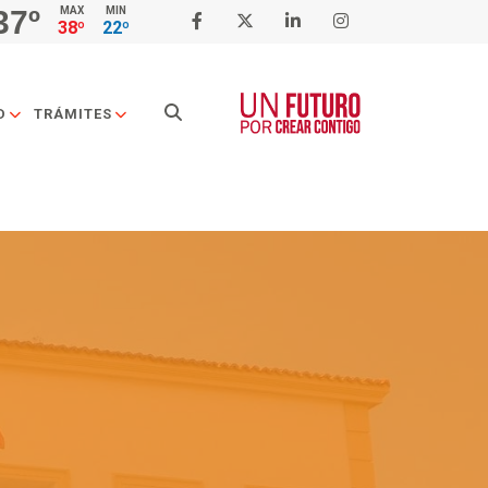
37º
MAX
MIN
38º
22º
Buscar
D
TRÁMITES