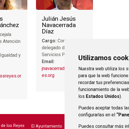
s
Julián Jesús
Sánchez
Navacerrada
Díaz
cejala
Cargo:
Concejal
e Atención
delegado de Obras y
Servicios Públicos
 Igualdad y
Utilizamos cook
Email:
jnavacerradad@ssrey
Nuestra web utiliza los 
es.org
para que la web funcione
ssreyes.or
recordar tus preferencia
funcionamiento de la web
los
Estados Unidos
).
Puedes aceptar todas la
configurarlas en el
“Pane
 de los Reyes
Puedes consultar más inf
El Ayuntamiento
Aviso legal