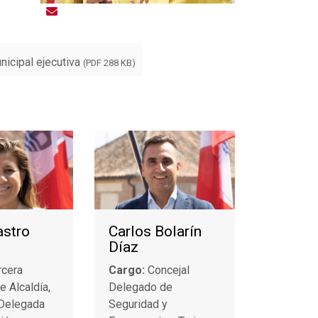
icipal ejecutiva
(PDF 288 KB)
astro
Carlos Bolarín
Díaz
rcera
Cargo:
Concejal
e Alcaldía,
Delegado de
 Delegada
Seguridad y