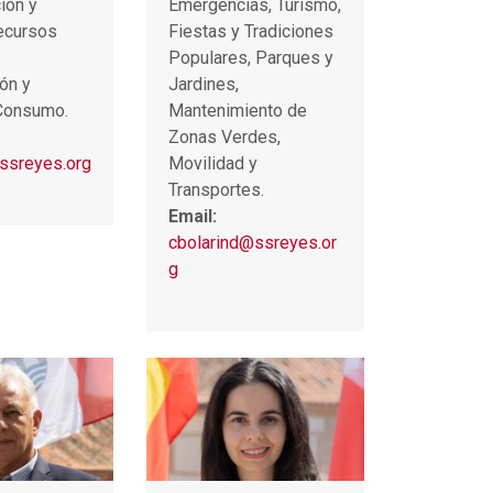
ión y
Emergencias, Turismo,
ecursos
Fiestas y Tradiciones
Populares, Parques y
ón y
Jardines,
 Consumo.
Mantenimiento de
Zonas Verdes,
ssreyes.org
Movilidad y
Transportes.
Email:
cbolarind@ssreyes.or
g