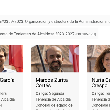
º3359/2023. Organización y estructura de la Administración mun
nto de Tenientes de Alcaldesa 2023-2027
(PDF 386,6 KB)
 García
Marcos Zurita
Nuria C
Cortés
Crespo
mera
Cargo:
Segunda
Cargo:
Te
 Alcaldía,
Tenencia de Alcaldía,
Tenencia d
l
Concejal delegado de
Concejala