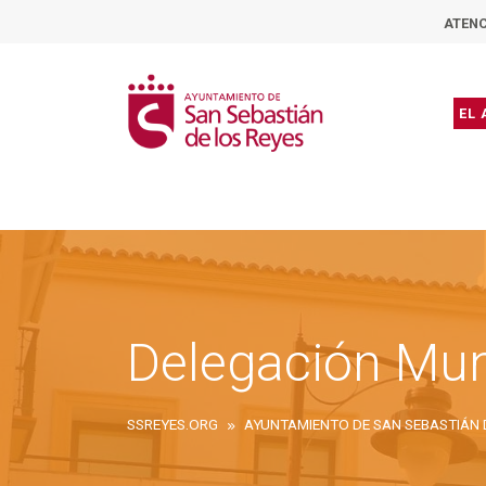
ATENC
EL
Delegación Mun
SSREYES.ORG