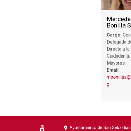
Mercede
Bonilla 
Cargo:
Con
Delegada d
Directa a la
Ciudadanía,
Mayores
Email:
mbonillas@
g
Ayuntamiento de San Sebastián