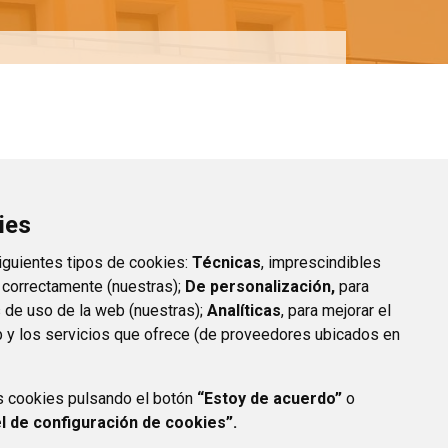
ies
siguientes tipos de cookies:
Técnicas
, imprescindibles
 correctamente (nuestras);
De personalización,
para
s de uso de la web (nuestras);
Analíticas
, para mejorar el
 y los servicios que ofrece (de proveedores ubicados en
1
2
3
4
5
Página
Página
Página
Página
Página
s cookies pulsando el botón
“Estoy de acuerdo”
o
l de configuración de cookies”.