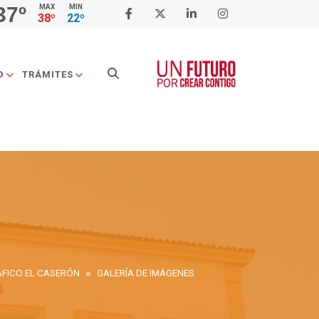
37º
MAX
MIN
38º
22º
Buscar
D
TRÁMITES
FICO EL CASERÓN
GALERÍA DE IMÁGENES