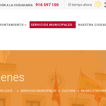
916 597 100
El tiempo ahora
IÓN A LA CIUDADANÍA
AYUNTAMIENTO
SERVICIOS MUNICIPALES
NUESTRA CIUDA
genes
AYUNTAMIENTO DE SAN SEBASTIÁN DE LOS REYES
SERVICIOS MUNICIPALES
CULTURA
MUSEO ETNOGRÁ