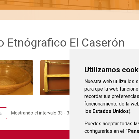
 Etnógrafico El Caserón
Utilizamos cook
Nuestra web utiliza los 
para que la web funcione
recordar tus preferencia
funcionamiento de la web
los
Estados Unidos
).
Mostrando el intervalo 33 - 35 de 35 resultados.
página
Puedes aceptar todas la
configurarlas en el
“Pane