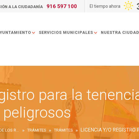
916 597 100
El tiempo ahora
IÓN A LA CIUDADANÍA
AYUNTAMIENTO
SERVICIOS MUNICIPALES
NUESTRA CIUDA
gistro para la tenenci
 peligrosos
AYUNTAMIENTO DE SAN SEBASTIÁN DE LOS REYES
TRÁMITES
TRÁMITES