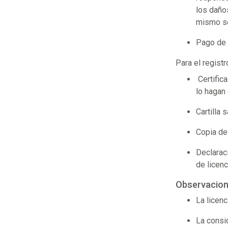
los daño
mismo seg
Pago de 
Para el registr
Certifica
lo hagan
Cartilla 
Copia de
Declaraci
de licenc
Observaci
La licenc
La consi