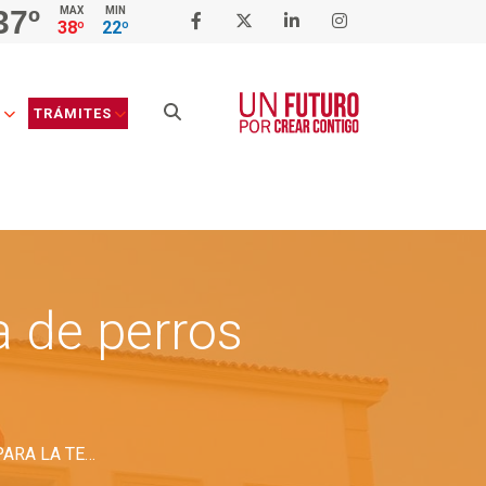
37º
MAX
MIN
38º
22º
Buscar
D
TRÁMITES
a de perros
LICENCIA Y/O REGISTRO PARA LA TENENCIA DE PERROS POTENCIALMENTE PELIGROSOS