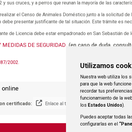
y sus cruces, y a perros que reunan la mayoría de las caracterís
ealizar el Censo de Animales Doméstico junto a la solicitud de L
 debe presentar justificante de tal situación. Este trámite es nec
itante de Licencia debe estar empadronado en San Sebastián de 
I Y MEDIDAS DE SEGURIDAD
(en caso de duda, consulte
287/2002.
Utilizamos cook
Nuestra web utiliza los 
para que la web funcione
 online
recordar tus preferencia
funcionamiento de la web
on certificado:
Enlace al tramite on-line con certificado
los
Estados Unidos
).
Puedes aceptar todas la
configurarlas en el
“Pane