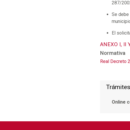
287/2002 
Se debe r
municipio
El solic
ANEXO I, I
Normativa
Real Decreto 
Trámites
Online c