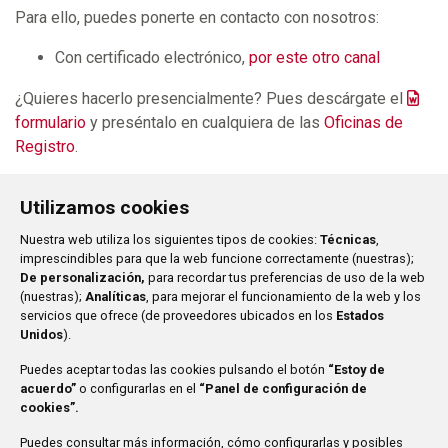
Para ello, puedes ponerte en contacto con nosotros:
Con certificado electrónico,
por este otro canal
¿Quieres hacerlo presencialmente? Pues descárgate el
formulario
y preséntalo en cualquiera de las
Oficinas de
Registro
.
Utilizamos cookies
Ayuntamiento de San Sebastián de los Reyes
Plaza de
Nuestra web utiliza los siguientes tipos de cookies:
Técnicas
,
la Constitución, 1
imprescindibles para que la web funcione correctamente (nuestras);
916 597 100
De personalización,
para recordar tus preferencias de uso de la web
(nuestras);
Analíticas
, para mejorar el funcionamiento de la web y los
El Ayuntamiento
Aviso legal
servicios que ofrece (de proveedores ubicados en los
Estados
Unidos
).
Servicios Municipales
Protección de Datos
Nuestra Ciudad
Accesibilidad
Puedes aceptar todas las cookies pulsando el botón
“Estoy de
Trámites
Mapa web
acuerdo”
o configurarlas en el
“Panel de configuración de
cookies”.
Contacto
Puedes consultar más información, cómo configurarlas y posibles