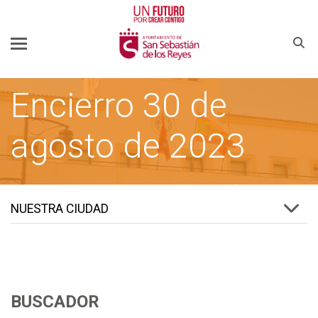
Buscar
Encierro 30 de
agosto de 2023
SSREYES.ORG
AYUNTAMIENTO DE SAN SEBASTIÁN DE LOS REYES
NUESTRA CIUDAD
BUSCADOR