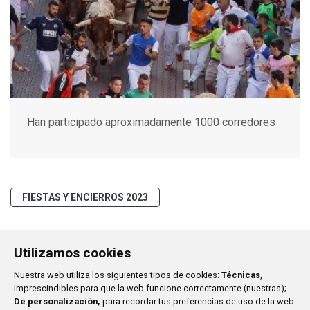
Han participado aproximadamente 1000 corredores
FIESTAS Y ENCIERROS 2023
Utilizamos cookies
Ayuntamiento de San Sebastián de los Reyes
Plaza de
Nuestra web utiliza los siguientes tipos de cookies:
Técnicas
,
la Constitución, 1
imprescindibles para que la web funcione correctamente (nuestras);
916 597 100
De personalización,
para recordar tus preferencias de uso de la web