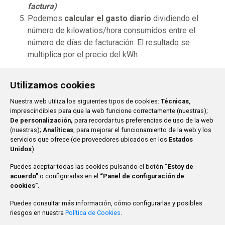
factura)
Podemos
calcular el gasto diario
dividiendo el
número de kilowatios/hora consumidos entre el
número de días de facturación. El resultado se
multiplica por el precio del kWh.
Utilizamos cookies
Ayuntamiento de San Sebastián de los Reyes
Plaza de
Nuestra web utiliza los siguientes tipos de cookies:
Técnicas
,
la Constitución, 1
imprescindibles para que la web funcione correctamente (nuestras);
916 597 100
De personalización,
para recordar tus preferencias de uso de la web
(nuestras);
Analíticas
, para mejorar el funcionamiento de la web y los
El Ayuntamiento
Aviso legal
servicios que ofrece (de proveedores ubicados en los
Estados
Unidos
).
Servicios Municipales
Protección de Datos
Nuestra Ciudad
Accesibilidad
Puedes aceptar todas las cookies pulsando el botón
“Estoy de
Trámites
Mapa web
acuerdo”
o configurarlas en el
“Panel de configuración de
cookies”.
Contacto
Puedes consultar más información, cómo configurarlas y posibles
riesgos en nuestra
Política de Cookies
.