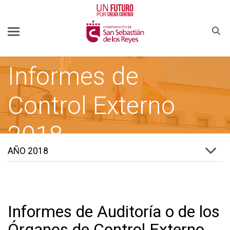
Buscar
Informes de
Control Externo
2018
AÑO 2018
SSREYES.ORG
AYUNTAMIENTO DE SAN SEBASTIÁN DE LOS REYES
Informes de Auditoría o de los
Órganos de Control Externo