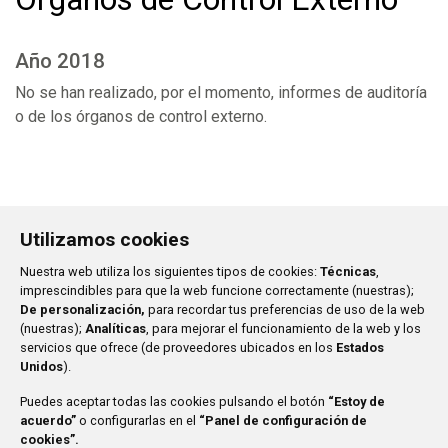
Año 2018
No se han realizado, por el momento, informes de auditoría
o de los órganos de control externo.
Utilizamos cookies
Ayuntamiento de San Sebastián de los Reyes
Plaza de
Nuestra web utiliza los siguientes tipos de cookies:
Técnicas
,
la Constitución, 1
imprescindibles para que la web funcione correctamente (nuestras);
916 597 100
De personalización,
para recordar tus preferencias de uso de la web
(nuestras);
Analíticas
, para mejorar el funcionamiento de la web y los
El Ayuntamiento
Aviso legal
servicios que ofrece (de proveedores ubicados en los
Estados
Unidos
).
Servicios Municipales
Protección de Datos
Nuestra Ciudad
Accesibilidad
Puedes aceptar todas las cookies pulsando el botón
“Estoy de
Trámites
Mapa web
acuerdo”
o configurarlas en el
“Panel de configuración de
cookies”.
Contacto