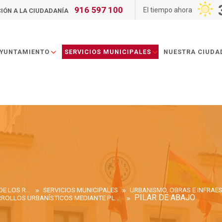
916 597 100
El tiempo ahora
IÓN A LA CIUDADANÍA
AYUNTAMIENTO
SERVICIOS MUNICIPALES
NUESTRA CIUDA
AYUNTAMIENTO DE SAN SEBASTIÁN DE LOS REYES
SERVICIOS MUNICIPALES
URBANISMO, OBRAS E INFRA
PILAR DE ABAJO
DESARROLLOS URBANÍSTICOS MEDIANTE PLAN PARCIAL