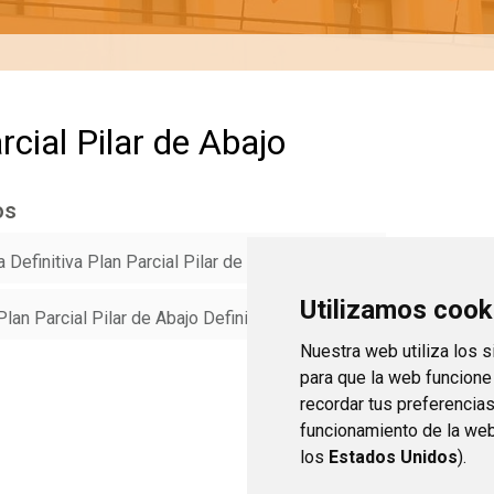
rcial Pilar de Abajo
os
Definitiva Plan Parcial Pilar de Abajo
(PDF 6,2 MB)
Utilizamos cook
lan Parcial Pilar de Abajo Definitivos
(PDF 6,1 MB)
Nuestra web utiliza los 
para que la web funcione
recordar tus preferencia
funcionamiento de la web
los
Estados Unidos
).