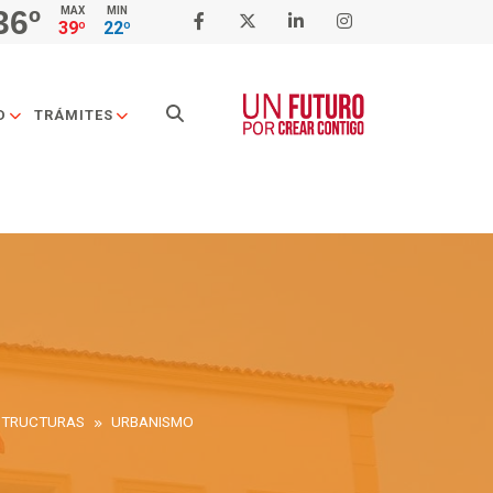
36º
MAX
MIN
39º
22º
Buscar
D
TRÁMITES
ESTRUCTURAS
URBANISMO