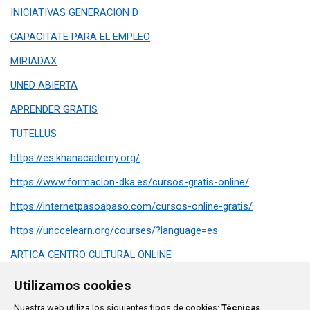
INICIATIVAS GENERACION D
CAPACITATE PARA EL EMPLEO
MIRIADAX
UNED ABIERTA
APRENDER GRATIS
TUTELLUS
https://es.khanacademy.org/
https://www.formacion-dka.es/cursos-gratis-online/
https://internetpasoapaso.com/cursos-online-gratis/
https://unccelearn.org/courses/?language=es
ARTICA CENTRO CULTURAL ONLINE
Utilizamos cookies
Ayuntamiento de San Sebastián de los Reyes
Plaza de
Nuestra web utiliza los siguientes tipos de cookies:
Técnicas
,